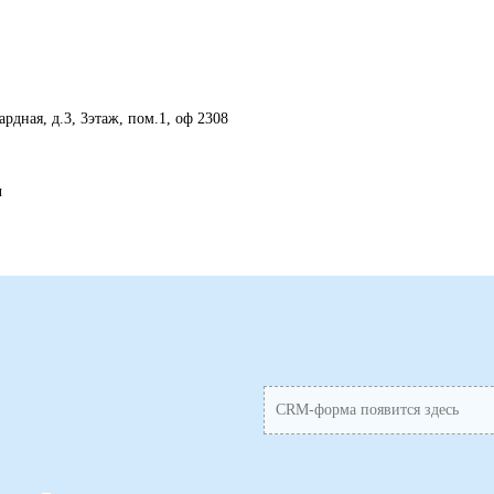
рдная, д.3, 3этаж, пом.1, оф 2308
ч
CRM-форма появится здесь