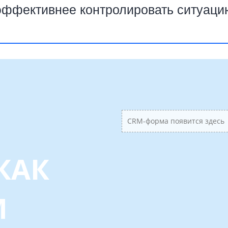
ффективнее контролировать ситуаци
CRM-форма появится здесь
КАК
М